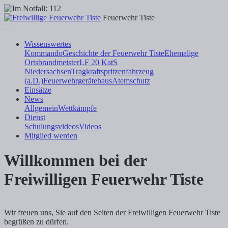
Feuerwehr Tiste
Wissenswertes
Kommando
Geschichte der Feuerwehr Tiste
Ehemalige
Ortsbrandmeister
LF 20 KatS
Niedersachsen
Tragkraftspritzenfahrzeug
(a.D.)
Feuerwehrgerätehaus
Atemschutz
Einsätze
News
Allgemein
Wettkämpfe
Dienst
Schulungsvideos
Videos
Mitglied werden
Willkommen bei der
Freiwilligen Feuerwehr Tiste
Wir freuen uns, Sie auf den Seiten der Freiwilligen Feuerwehr Tiste
begrüßen zu dürfen.