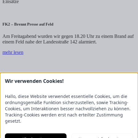
Einsätze
FK2 – Brennt Presse auf Feld
Am Freitagabend wurden wir gegen 18.20 Uhr zu einem Brand auf
einem Feld nahe der Landesstraße 142 alarmiert.
mehr lesen
FK2 – Gemeldeter Lkw-Brand auf Autohof – Kühlaggregat verursacht
starke Rauchentwicklung
Wir verwenden Cookies!
Am Sonntagmorgen wurden die Feuerwehren Tiste, Sittensen und
Hallo, diese Website verwendet essentielle Cookies, um die
Vierden gegen 8 Uhr zu einem vermeintlichen Lkw-Brand auf den
ordnungsgemäße Funktion sicherzustellen, sowie Tracking-
Autohof in der Hansestraße alarmiert. Ein Anrufer hatte dort einen
Cookies, um Interaktionen besser nachvollziehen zu können.
stark qualmenden Auflieger gemeldet.
Tracking-Cookies werden erst nach erteilter Zustimmung
mehr lesen
gesetzt.
Freiwillige Feuerwehr Tiste
Ostetal 3
27419 Tiste