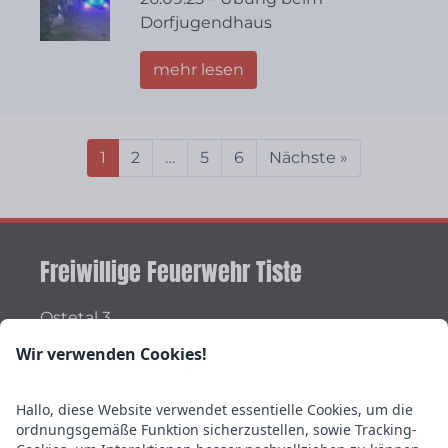
Dorfjugendhaus
mehr lesen
1
2
…
5
6
Nächste »
Freiwillige Feuerwehr Tiste
Ostetal 3
27419 Tiste
Wir verwenden Cookies!
Vertreten durch den Ortsbrandmeister
Matthias Reith
Stellvertretender
Hallo, diese Website verwendet essentielle Cookies, um die
ordnungsgemäße Funktion sicherzustellen, sowie Tracking-
Ortsbrandmeister Luca Schmellekamp