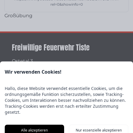
rel=0&showinfo=0
Großübung
Freiwillige Feuerwehr Tiste
Ostetal 3
27419 Tiste
Wir verwenden Cookies!
Vertreten durch den Ortsbrandmeister
Matthias Reith
Stellvertretender
Hallo, diese Website verwendet essentielle Cookies, um die
Ortsbrandmeister Luca Schmellekamp
ordnungsgemäße Funktion sicherzustellen, sowie Tracking-
Cookies, um Interaktionen besser nachvollziehen zu können.
Wichtiges
Tracking-Cookies werden erst nach erteilter Zustimmung
gesetzt.
Impressum
Datenschutzerklärung
Alle akzeptieren
Nur essenzielle akzeptieren