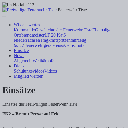
Feuerwehr Tiste
Wissenswertes
Kommando
Geschichte der Feuerwehr Tiste
Ehemalige
Ortsbrandmeister
LF 20 KatS
Niedersachsen
Tragkraftspritzenfahrzeug
(a.D.)
Feuerwehrgerätehaus
Atemschutz
Einsätze
News
Allgemein
Wettkämpfe
Dienst
Schulungsvideos
Videos
Mitglied werden
Einsätze
Einsätze der Freiwilligen Feuerwehr Tiste
FK2 – Brennt Presse auf Feld