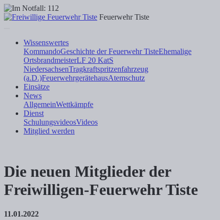
Feuerwehr Tiste
Wissenswertes
Kommando
Geschichte der Feuerwehr Tiste
Ehemalige
Ortsbrandmeister
LF 20 KatS
Niedersachsen
Tragkraftspritzenfahrzeug
(a.D.)
Feuerwehrgerätehaus
Atemschutz
Einsätze
News
Allgemein
Wettkämpfe
Dienst
Schulungsvideos
Videos
Mitglied werden
Die neuen Mitglieder der
Freiwilligen-Feuerwehr Tiste
11.01.2022