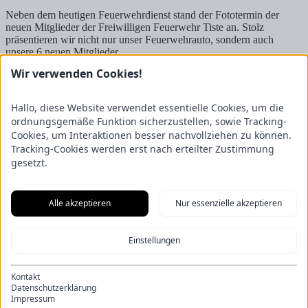
Neben dem heutigen Feuerwehrdienst stand der Fototermin der
neuen Mitglieder der Freiwilligen Feuerwehr Tiste an. Stolz
präsentieren wir nicht nur unser Feuerwehrauto, sondern auch
unsere 6 neuen Mitglieder.
Wir verwenden Cookies!
Auch der weitere Dienst wurde dann durch Fotosessions bereichert.
Hallo, diese Website verwendet essentielle Cookies, um die
Solltet auch Ihr Interesse haben, der Feuerwehr beizutreten
ordnungsgemäße Funktion sicherzustellen, sowie Tracking-
oder einfach ein paar Informationen über die Feuerwehr haben
wollen, dann meldet euch doch gerne.
Cookies, um Interaktionen besser nachvollziehen zu können.
Tracking-Cookies werden erst nach erteilter Zustimmung
Bäume auf der Hauptstraße
Schnupper-Dienst
gesetzt.
Freiwillige Feuerwehr Tiste
Ostetal 3
27419 Tiste
Alle akzeptieren
Nur essenzielle akzeptieren
Vertreten durch den Ortsbrandmeister Matthias Reith
Stellvertretender Ortsbrandmeister Luca Schmellekamp
Wichtiges
Einstellungen
Impressum
Datenschutzerklärung
Kontakt
Datenschutzerklärung
Soziale Netzwerke
Impressum
Instagram
facebook
YouTube