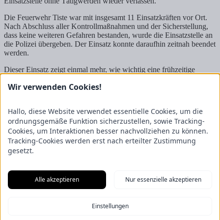
Einsatzstelle ohne Tätigwerden wieder verlassen.
Die Feuerwehr Tiste war mit insgesamt 11 Einsatzkräften vor Ort.
Nach Abschluss aller Kontrollmaßnahmen und der Sicherstellung,
dass keine weiteren Gefahren bestanden, wurde die Einsatzstelle an
die Polizei übergeben. Der Einsatz konnte daraufhin zeitnah beendet
werden.
Dieser Einsatz zeigt einmal mehr, wie wichtig eine frühzeitige
Alarmierung der Feuerwehr ist – auch wenn sich die Lage im
Wir verwenden Cookies!
Nachhinein als weniger umfangreich herausstellt. Gleichzeitig
möchten wir darauf hinweisen, bei eigenen Löschversuchen stets
auf den Eigenschutz zu achten und sich nicht unnötig in Gefahr zu
Hallo, diese Website verwendet essentielle Cookies, um die
begeben!
ordnungsgemäße Funktion sicherzustellen, sowie Tracking-
Cookies, um Interaktionen besser nachvollziehen zu können.
Sonntagsdienst – Herz-Kreislauf-Stillstand
Motorsägendienst und
Tracking-Cookies werden erst nach erteilter Zustimmung
-übung
gesetzt.
Freiwillige Feuerwehr Tiste
Ostetal 3
27419 Tiste
Alle akzeptieren
Nur essenzielle akzeptieren
Vertreten durch den Ortsbrandmeister Matthias Reith
Stellvertretender Ortsbrandmeister Luca Schmellekamp
Wichtiges
Einstellungen
Impressum