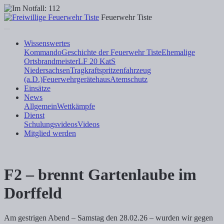
Feuerwehr Tiste
Wissenswertes
Kommando
Geschichte der Feuerwehr Tiste
Ehemalige
Ortsbrandmeister
LF 20 KatS
Niedersachsen
Tragkraftspritzenfahrzeug
(a.D.)
Feuerwehrgerätehaus
Atemschutz
Einsätze
News
Allgemein
Wettkämpfe
Dienst
Schulungsvideos
Videos
Mitglied werden
F2 – brennt Gartenlaube im
Dorffeld
Am gestrigen Abend – Samstag den 28.02.26 – wurden wir gegen