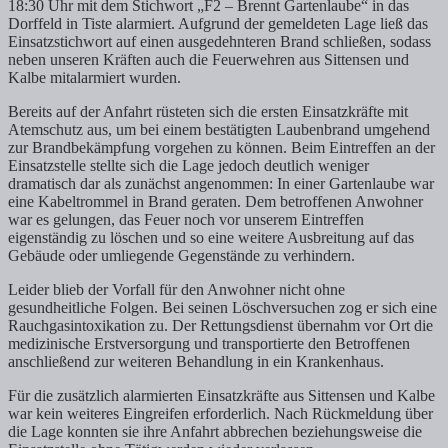
18:30 Uhr mit dem Stichwort „F2 – Brennt Gartenlaube“ in das
Dorffeld in Tiste alarmiert. Aufgrund der gemeldeten Lage ließ das
Einsatzstichwort auf einen ausgedehnteren Brand schließen, sodass
neben unseren Kräften auch die Feuerwehren aus Sittensen und
Kalbe mitalarmiert wurden.
Bereits auf der Anfahrt rüsteten sich die ersten Einsatzkräfte mit
Atemschutz aus, um bei einem bestätigten Laubenbrand umgehend
zur Brandbekämpfung vorgehen zu können. Beim Eintreffen an der
Einsatzstelle stellte sich die Lage jedoch deutlich weniger
dramatisch dar als zunächst angenommen: In einer Gartenlaube war
eine Kabeltrommel in Brand geraten. Dem betroffenen Anwohner
war es gelungen, das Feuer noch vor unserem Eintreffen
eigenständig zu löschen und so eine weitere Ausbreitung auf das
Gebäude oder umliegende Gegenstände zu verhindern.
Leider blieb der Vorfall für den Anwohner nicht ohne
gesundheitliche Folgen. Bei seinen Löschversuchen zog er sich eine
Rauchgasintoxikation zu. Der Rettungsdienst übernahm vor Ort die
medizinische Erstversorgung und transportierte den Betroffenen
anschließend zur weiteren Behandlung in ein Krankenhaus.
Für die zusätzlich alarmierten Einsatzkräfte aus Sittensen und Kalbe
war kein weiteres Eingreifen erforderlich. Nach Rückmeldung über
die Lage konnten sie ihre Anfahrt abbrechen beziehungsweise die