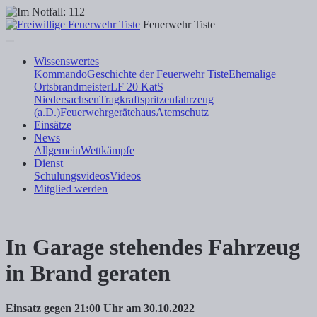
Feuerwehr Tiste
Wissenswertes
Kommando
Geschichte der Feuerwehr Tiste
Ehemalige
Ortsbrandmeister
LF 20 KatS
Niedersachsen
Tragkraftspritzenfahrzeug
(a.D.)
Feuerwehrgerätehaus
Atemschutz
Einsätze
News
Allgemein
Wettkämpfe
Dienst
Schulungsvideos
Videos
Mitglied werden
In Garage stehendes Fahrzeug
in Brand geraten
Einsatz gegen 21:00 Uhr am 30.10.2022