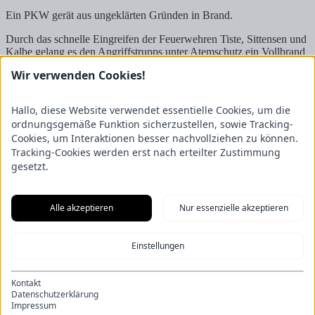
Ein PKW gerät aus ungeklärten Gründen in Brand.
Durch das schnelle Eingreifen der Feuerwehren Tiste, Sittensen und
Kalbe gelang es den Angriffstrupps unter Atemschutz ein Vollbrand
des Gebäudes verhindert werden. Da nach rund 20 Minuten das
Wir verwenden Cookies!
Feuer weitgehend unter Kontroller war, konnte das Fahrzeug auf
den Hof gezogen werden.
Hallo, diese Website verwendet essentielle Cookies, um die
Verletzt wurde bei dem Einsatz niemand. Die Polizei hat die
ordnungsgemäße Funktion sicherzustellen, sowie Tracking-
Ermittlung zur Brandursache aufgenommen.
Cookies, um Interaktionen besser nachvollziehen zu können.
Tracking-Cookies werden erst nach erteilter Zustimmung
Truppmann-Ausbildung 2023
Unterstand in Flammen
gesetzt.
Freiwillige Feuerwehr Tiste
Ostetal 3
27419 Tiste
Alle akzeptieren
Nur essenzielle akzeptieren
Vertreten durch den Ortsbrandmeister Matthias Reith
Stellvertretender Ortsbrandmeister Luca Schmellekamp
Wichtiges
Einstellungen
Impressum
Datenschutzerklärung
Kontakt
Datenschutzerklärung
Soziale Netzwerke
Impressum
Instagram
facebook
YouTube