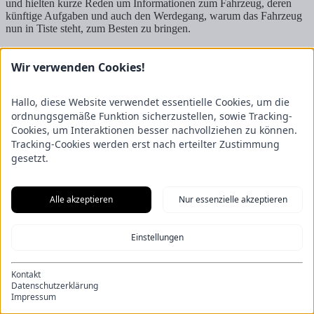
und hielten kurze Reden um Informationen zum Fahrzeug, deren
künftige Aufgaben und auch den Werdegang, warum das Fahrzeug
nun in Tiste steht, zum Besten zu bringen.
Durch Ortsbrandmeister Matthias Reith wurde durch das Programm
geführt und die einzelnen Redner vorgestellt.
Wir verwenden Cookies!
Abschliessend wurde das Fahrzeug durch die Gäste begutachtet und
das ein oder andere Fachgespräch gehalten. Der Abend klang dann
Hallo, diese Website verwendet essentielle Cookies, um die
bei leckerem brasilianischen Grillbuffet aus.
ordnungsgemäße Funktion sicherzustellen, sowie Tracking-
Cookies, um Interaktionen besser nachvollziehen zu können.
Rauchwarnmelder löst aus
Vater-Kind-Zelten zum 29. mal
Tracking-Cookies werden erst nach erteilter Zustimmung
Freiwillige Feuerwehr Tiste
gesetzt.
Ostetal 3
27419 Tiste
Vertreten durch den Ortsbrandmeister Matthias Reith
Alle akzeptieren
Nur essenzielle akzeptieren
Stellvertretender Ortsbrandmeister Luca Schmellekamp
Wichtiges
Impressum
Einstellungen
Datenschutzerklärung
Soziale Netzwerke
Kontakt
Datenschutzerklärung
Instagram
facebook
YouTube
Impressum