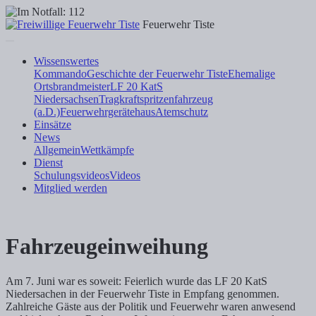
Feuerwehr Tiste
Wissenswertes
Kommando
Geschichte der Feuerwehr Tiste
Ehemalige
Ortsbrandmeister
LF 20 KatS
Niedersachsen
Tragkraftspritzenfahrzeug
(a.D.)
Feuerwehrgerätehaus
Atemschutz
Einsätze
News
Allgemein
Wettkämpfe
Dienst
Schulungsvideos
Videos
Mitglied werden
Fahrzeugeinweihung
Am 7. Juni war es soweit: Feierlich wurde das LF 20 KatS
Niedersachen in der Feuerwehr Tiste in Empfang genommen.
Zahlreiche Gäste aus der Politik und Feuerwehr waren anwesend