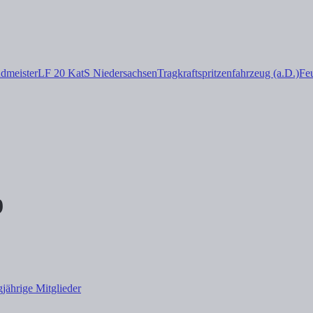
dmeister
LF 20 KatS Niedersachsen
Tragkraftspritzenfahrzeug (a.D.)
Fe
9
gjährige Mitglieder