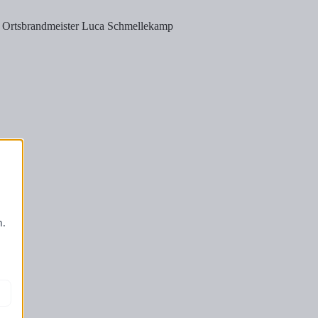
er Ortsbrandmeister Luca Schmellekamp
-
n.