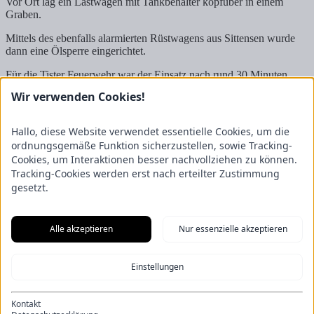
Vor Ort lag ein Lastwagen mit Tankbehälter kopfüber in einem
Graben.
Mittels des ebenfalls alarmierten Rüstwagens aus Sittensen wurde
dann eine Ölsperre eingerichtet.
Für die Tister Feuerwehr war der Einsatz nach rund 30 Minuten
beendet und wir konnten wieder einrücken.
Wir verwenden Cookies!
Wir waren mit 7 Kameraden vor Ort. Ebenfalls vor Ort war die
Kalber Feuerwehr und der Rüstwagen aus Sittensen.
Hallo, diese Website verwendet essentielle Cookies, um die
ordnungsgemäße Funktion sicherzustellen, sowie Tracking-
Fotos: Feuerwehr Sittensen, A. Schröder
Cookies, um Interaktionen besser nachvollziehen zu können.
Tracking-Cookies werden erst nach erteilter Zustimmung
Person hinter verschlossener Tür
Gasgeruch
gesetzt.
Freiwillige Feuerwehr Tiste
Ostetal 3
27419 Tiste
Alle akzeptieren
Nur essenzielle akzeptieren
Vertreten durch den Ortsbrandmeister Matthias Reith
Stellvertretender Ortsbrandmeister Luca Schmellekamp
Wichtiges
Einstellungen
Impressum
Datenschutzerklärung
Kontakt