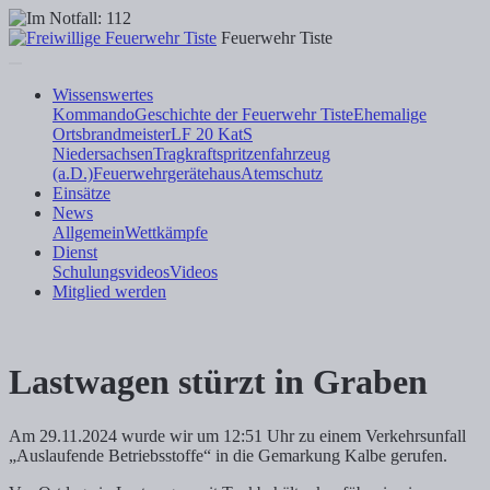
Feuerwehr Tiste
Wissenswertes
Kommando
Geschichte der Feuerwehr Tiste
Ehemalige
Ortsbrandmeister
LF 20 KatS
Niedersachsen
Tragkraftspritzenfahrzeug
(a.D.)
Feuerwehrgerätehaus
Atemschutz
Einsätze
News
Allgemein
Wettkämpfe
Dienst
Schulungsvideos
Videos
Mitglied werden
Lastwagen stürzt in Graben
Am 29.11.2024 wurde wir um 12:51 Uhr zu einem Verkehrsunfall
„Auslaufende Betriebsstoffe“ in die Gemarkung Kalbe gerufen.