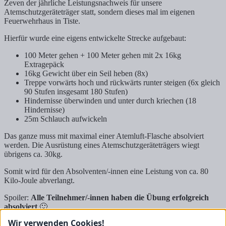
Zeven der jährliche Leistungsnachweis für unsere
Atemschutzgeräteträger statt, sondern dieses mal im eigenen
Feuerwehrhaus in Tiste.
Hierfür wurde eine eigens entwickelte Strecke aufgebaut:
100 Meter gehen + 100 Meter gehen mit 2x 16kg
Extragepäck
16kg Gewicht über ein Seil heben (8x)
Treppe vorwärts hoch und rückwärts runter steigen (6x gleich
90 Stufen insgesamt 180 Stufen)
Hindernisse überwinden und unter durch kriechen (18
Hindernisse)
25m Schlauch aufwickeln
Das ganze muss mit maximal einer Atemluft-Flasche absolviert
werden. Die Ausrüstung eines Atemschutzgeräteträgers wiegt
übrigens ca. 30kg.
Somit wird für den Absolventen/-innen eine Leistung von ca. 80
Kilo-Joule abverlangt.
Spoiler:
Alle Teilnehmer/-innen haben die Übung erfolgreich
absolviert
🙂
Wir verwenden Cookies!
* Dieser Nachweis wird abverlangt um die Fitness eines 