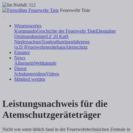
Feuerwehr Tiste
Wissenswertes
Kommando
Geschichte der Feuerwehr Tiste
Ehemalige
Ortsbrandmeister
LF 20 KatS
Niedersachsen
Tragkraftspritzenfahrzeug
(a.D.)
Feuerwehrgerätehaus
Atemschutz
Einsätze
News
Allgemein
Wettkämpfe
Dienst
Schulungsvideos
Videos
Mitglied werden
Leistungsnachweis für die
Atemschutzgeräteträger
Nicht wie sonst üblich fand in der Feuerwehrtechnischen Zentrale in