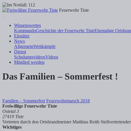
Feuerwehr Tiste
Wissenswertes
Kommando
Geschichte der Feuerwehr Tiste
Ehemalige Ortsbran
Einsätze
News
Allgemein
Wettkämpfe
Dienst
Schulungsvideos
Videos
Mitglied werden
Das Familien – Sommerfest !
Familien – Sommerfest
Feuerwehrmarsch 2018
Freiwillige Feuerwehr Tiste
Ostetal 3
27419 Tiste
Vertreten durch den Ortsbrandmeister Matthias Reith
Stellvertretend
Wichtiges