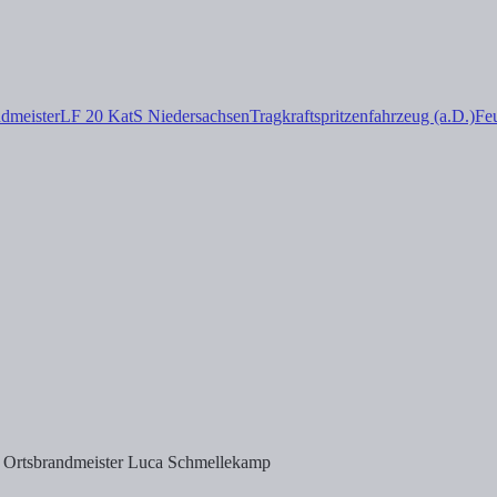
dmeister
LF 20 KatS Niedersachsen
Tragkraftspritzenfahrzeug (a.D.)
Fe
er Ortsbrandmeister Luca Schmellekamp