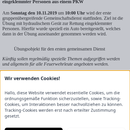
eingeklemmter Personen aus einem PKW
Am
Sonntag den 10.11.2019
um
10:00 Uhr
wird der erste
gruppenübergreifende Gemeinschaftsdienst stattfinden. Ziel ist die
Übung mit hydraulischem Gerät zur Rettung eingeklemmter
Personen. Hierfür wurde speziell ein Auto bereitgestellt, welches
dann in der Übung auseinander genommen werden wird.
Übungsobjekt für den ersten gemeinsamen Dienst
Künftig sollen regelmäßig spezielle Themen aufgegriffen werden
und allgemein für alle Feuerwehrleute angeboten werden.
Wir werden hier weiterhin die Dienste veröffentlichen und auch
Wir verwenden Cookies!
gelegentlich, wie ein solcher Dienst ankam.
Um kurzes Feedback bis 08.11. wird gebeten:
Hallo, diese Website verwendet essentielle Cookies, um die
ordnungsgemäße Funktion sicherzustellen, sowie Tracking-
Diensthabende Gruppenführerin:
Sonja Heins
Cookies, um Interaktionen besser nachvollziehen zu können.
Verkehrssicherung Laternenlauf des TuS Tiste
Atemschutz
Tracking-Cookies werden erst nach erteilter Zustimmung
Quartalsübung in Vierden
gesetzt.
Freiwillige Feuerwehr Tiste
Ostetal 3
27419 Tiste