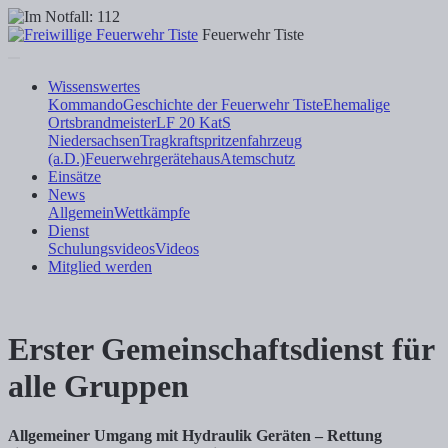
Feuerwehr Tiste
Wissenswertes
Kommando
Geschichte der Feuerwehr Tiste
Ehemalige
Ortsbrandmeister
LF 20 KatS
Niedersachsen
Tragkraftspritzenfahrzeug
(a.D.)
Feuerwehrgerätehaus
Atemschutz
Einsätze
News
Allgemein
Wettkämpfe
Dienst
Schulungsvideos
Videos
Mitglied werden
Erster Gemeinschaftsdienst für
alle Gruppen
Allgemeiner Umgang mit Hydraulik Geräten – Rettung