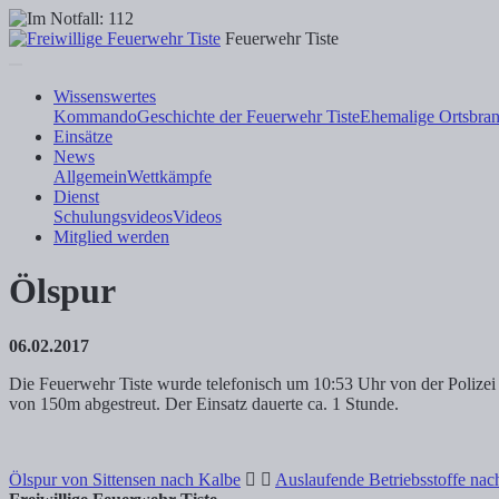
Feuerwehr Tiste
Wissenswertes
Kommando
Geschichte der Feuerwehr Tiste
Ehemalige Ortsbran
Einsätze
News
Allgemein
Wettkämpfe
Dienst
Schulungsvideos
Videos
Mitglied werden
Ölspur
06.02.2017
Die Feuerwehr Tiste wurde telefonisch um 10:53 Uhr von der Polizei
von 150m abgestreut. Der Einsatz dauerte ca. 1 Stunde.
Ölspur von Sittensen nach Kalbe
Auslaufende Betriebsstoffe nac