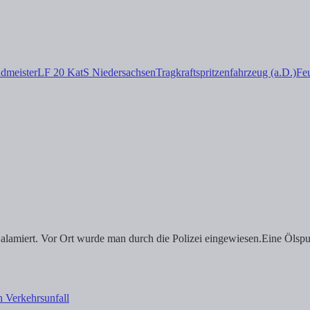
dmeister
LF 20 KatS Niedersachsen
Tragkraftspritzenfahrzeug (a.D.)
Fe
 alamiert. Vor Ort wurde man durch die Polizei eingewiesen.Eine Ölsp
h Verkehrsunfall