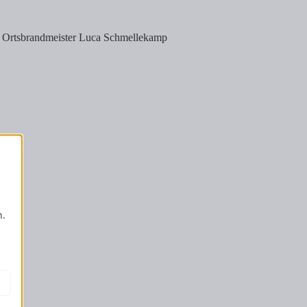
er Ortsbrandmeister Luca Schmellekamp
-
n.